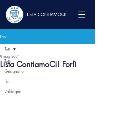
LISTA CONTIAMOCI!
Post
Tutti
8 mag 2024
Tutti
Lista ContiamoCi! Forlì
Grisignano
Forlì
Valdagno