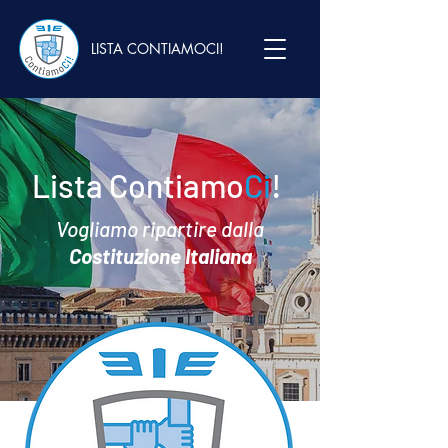
LISTA CONTIAMOCI!
Lista Contiamo
Ci
!
Vogliamo ripartire dalla
Costituzione Italiana